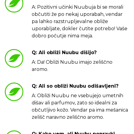
A: Pozitivni učinki Nuubuja bi se morali
občutiti že po nekaj uporabah, vendar
pa lahko razstrupljevalne obliže
uporabljate, dokler čutite potrebo! Vaše
dobro počutje nima meja.
Q: Ali obliži Nuubu dišijo?
A: Da! Obliži Nuubu imajo zeliščno
aromo.
Q: Ali so obliži Nuubu odišavljeni?
A: Obliži Nuubu ne vsebujejo umetnih
dišav ali parfumov, zato so idealni za
občutljivo kožo. Vendar pa ima mešanica
zelišč naravno zeliščno aromo.
Q: Kako vem, ali Nuubu popravki