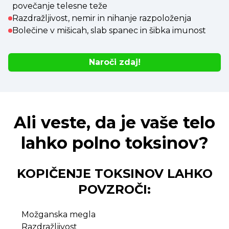
povečanje telesne teže
Razdražljivost, nemir in nihanje razpoloženja
Bolečine v mišicah, slab spanec in šibka imunost
Naroči zdaj!
Ali veste, da je vaše telo
lahko polno toksinov?
KOPIČENJE TOKSINOV LAHKO
POVZROČI:
Možganska megla
Razdražljivost