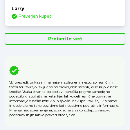
Larry
Preverjen kupec
Preberite več
Vsi pregledi, prikazani na našem spletnem mestu, so resnični in
točni ter izvirajo izključno od preverjenih strank, ki so kupile naše
izdelke. Vsaka stranka po dostavi naročila prejme samodejno
povabilo k izpolnitvi ankete, kjer lahko deli resnične povratne
informacije o naših izdelkih in splošni nakupni izkušnji. Zbiramo
in obdelujemo tako pozitivne kot negativne povratne informacije.
Mnenja niso spremenjena, so skladna z zakonodajo o varstvu
podatkov in jih lahko preveri prodajalec