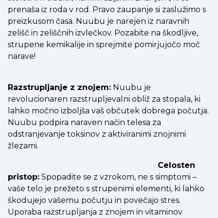
prenaša iz roda v rod. Pravo zaupanje si zaslužimo s
preizkusom časa. Nuubu je narejen iz naravnih
zelišč in zeliščnih izvlečkov. Pozabite na škodljive,
strupene kemikalije in sprejmite pomirjujočo moč
narave!
Razstrupljanje z znojem:
Nuubu je
revolucionaren razstrupljevalni obliž za stopala, ki
lahko močno izboljša vaš občutek dobrega počutja.
Nuubu podpira naraven način telesa za
odstranjevanje toksinov z aktiviranimi znojnimi
žlezami.
Celosten
pristop:
Spopadite se z vzrokom, ne s simptomi –
vaše telo je prežeto s strupenimi elementi, ki lahko
škodujejo vašemu počutju in povečajo stres.
Uporaba razstrupljanja z znojem in vitaminov