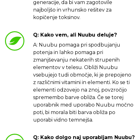
generacije, da bi vam zagotovile
najboljšo in vrhunsko rešitev za
kopičenje toksinov.
Q: Kako vem, ali Nuubu deluje?
A: Nuubu pomaga pri spodbujanju
potenja in lahko pomaga pri
zmanjševanju nekaterih strupenih
elementov v telesu. Obliži Nuubu
vsebujejo tudi območje, ki je prepojeno
z različnimi vitamini in elementi. Ko se ti
elementi odzovejo na znoj, povzročijo
spremembo barve obliža. Če se torej
uporabnik med uporabo Nuubu močno
poti, bi morala biti barva obliža po
uporabi vidno temnejša.
Q: Kako dolgo naj uporabljam Nuubu?